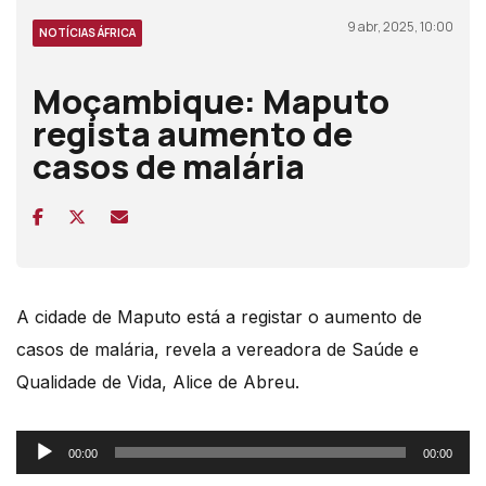
9 abr, 2025, 10:00
NOTÍCIAS ÁFRICA
Moçambique: Maputo
regista aumento de
casos de malária
A cidade de Maputo está a registar o aumento de
casos de malária, revela a vereadora de Saúde e
Qualidade de Vida, Alice de Abreu.
Reprodutor
00:00
00:00
de