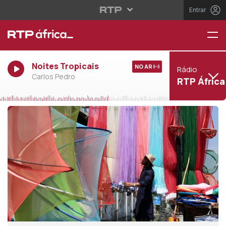
Entrar
Noites Tropicais
NO AR
Rádio
Carlos Pedro
RTP África