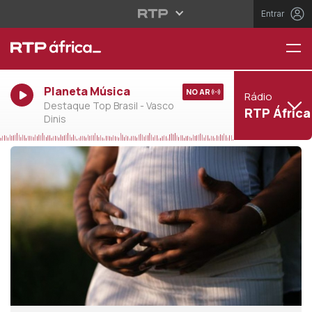
Entrar
Planeta Música
NO AR
Rádio
Destaque Top Brasil - Vasco
RTP África
Dinis