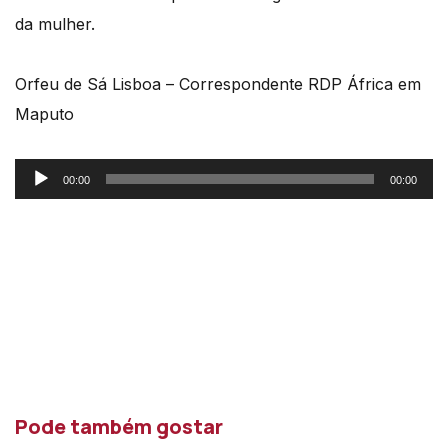
da mulher.
Orfeu de Sá Lisboa – Correspondente RDP África em
Maputo
Reprodutor
00:00
00:00
de
áudio
Pode também gostar