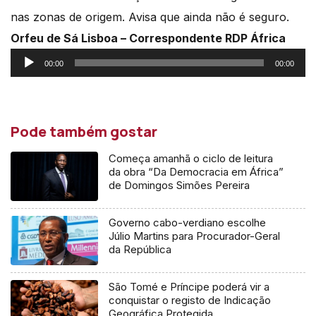
nas zonas de origem. Avisa que ainda não é seguro.
Orfeu de Sá Lisboa – Correspondente RDP África
Reprodutor
00:00
00:00
de
áudio
Pode também gostar
Começa amanhã o ciclo de leitura
da obra “Da Democracia em África”
de Domingos Simões Pereira
Governo cabo-verdiano escolhe
Júlio Martins para Procurador-Geral
da República
São Tomé e Príncipe poderá vir a
conquistar o registo de Indicação
Geográfica Protegida