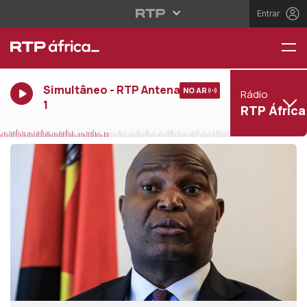
Entrar
Simultâneo - RTP Antena
NO AR
Rádio
1
RTP África