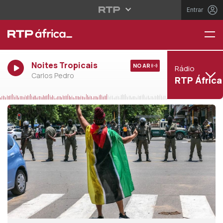
Entrar
Noites Tropicais
NO AR
Rádio
Carlos Pedro
RTP África