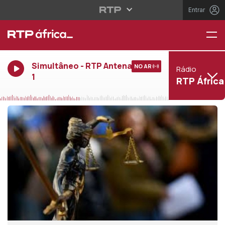
Entrar
Simultâneo - RTP Antena
NO AR
Rádio
1
RTP África