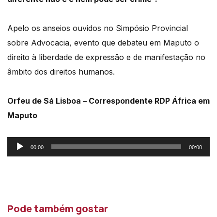
Apelo os anseios ouvidos no Simpósio Provincial
sobre Advocacia, evento que debateu em Maputo
o
direito à liberdade de expressão e de manifestação no
âmbito dos direitos humanos.
Orfeu de Sá Lisboa – Correspondente RDP África em
Maputo
Reprodutor
00:00
00:00
de
áudio
Pode também gostar