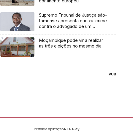
continente europeu
Supremo Tribunal de Justiça são-
tomense apresenta queixa-crime
contra o advogado de um
cidadão chileno
Moçambique pode vir a realizar
as três eleições no mesmo dia
PUB
Instale a aplicação
RTP Play