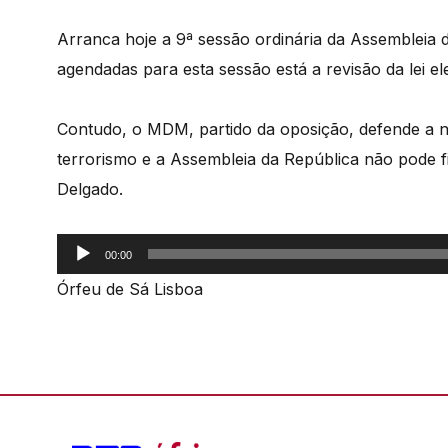
Arranca hoje a 9ª sessão ordinária da Assembleia 
agendadas para esta sessão está a revisão da lei ele
Contudo, o MDM, partido da oposição, defende a n
terrorismo e a Assembleia da República não pode fi
Delgado.
Reprodutor
00:00
de
Órfeu de Sá Lisboa
áudio