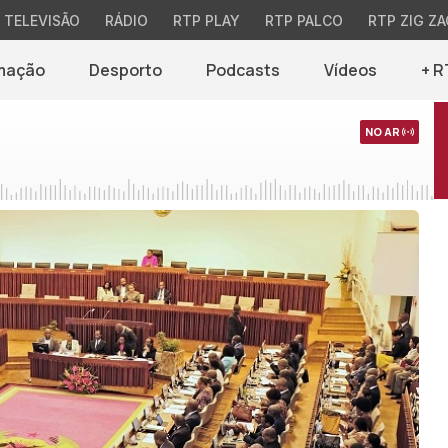
TELEVISÃO
RÁDIO
RTP PLAY
RTP PALCO
RTP ZIG ZA
mação
Desporto
Podcasts
Vídeos
+ R
NO AR