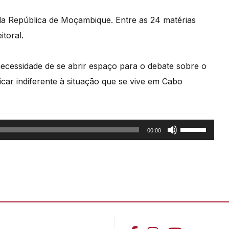
da República de Moçambique. Entre as 24 matérias
itoral.
ecessidade de se abrir espaço para o debate sobre o
car indiferente à situação que se vive em Cabo
Use
00:00
as
setas
cima/baixo
para
aumentar
ou