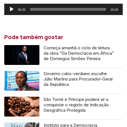
Reprodutor
00:00
00:00
de
áudio
Pode também gostar
Começa amanhã o ciclo de leitura
da obra “Da Democracia em África”
de Domingos Simões Pereira
Governo cabo-verdiano escolhe
Júlio Martins para Procurador-Geral
da República
São Tomé e Príncipe poderá vir a
conquistar o registo de Indicação
Geográfica Protegida
Instituto para a Democracia