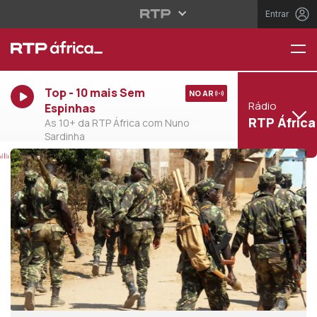
Entrar
Top - 10 mais Sem
NO AR
Rádio
Espinhas
RTP África
As 10+ da RTP África com Nuno
Sardinha