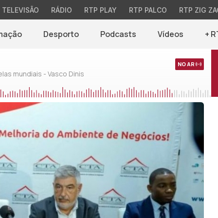
TELEVISÃO
RÁDIO
RTP PLAY
RTP PALCO
RTP ZIG ZA
mação
Desporto
Podcasts
Vídeos
+ R
NO AR
as mundiais - Vasco Dinis