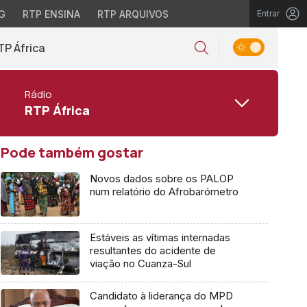
G
RTP ENSINA
RTP ARQUIVOS
Entrar
TP África
Rádio
RTP África
Pode também gostar
Novos dados sobre os PALOP
num relatório do Afrobarómetro
Estáveis as vítimas internadas
resultantes do acidente de
viação no Cuanza-Sul
Candidato à liderança do MPD