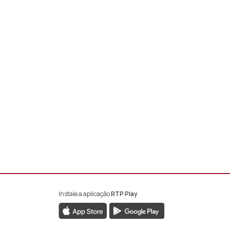
Instale a aplicação
RTP Play
book da RTP África
nstagram da RTP África
ao YouTube da RTP África