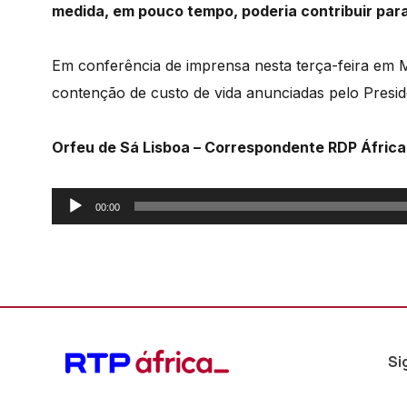
medida, em pouco tempo, poderia contribuir para
Em conferência de imprensa nesta terça-feira em
contenção de custo de vida anunciadas pelo Presid
Orfeu de Sá Lisboa – Correspondente RDP Áfric
Reprodutor
00:00
de
áudio
Si