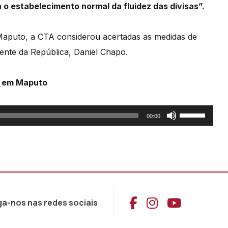
 o estabelecimento normal da fluidez das divisas”.
 Maputo, a CTA considerou acertadas as medidas
de
ente da República, Daniel Chapo.
a em Maputo
Use
00:00
as
setas
cima/baixo
para
aumentar
Aceder ao Face
Aceder ao I
Aceder 
ga-nos nas redes sociais
ou
diminuir