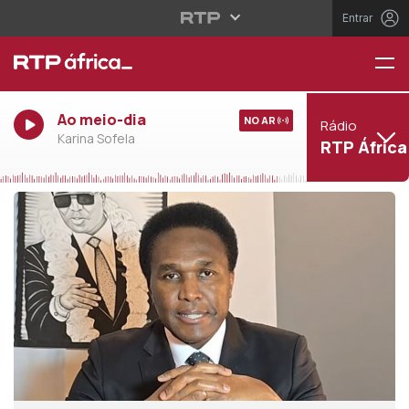
Entrar
Ao meio-dia
NO AR
Rádio
Karina Sofela
RTP África