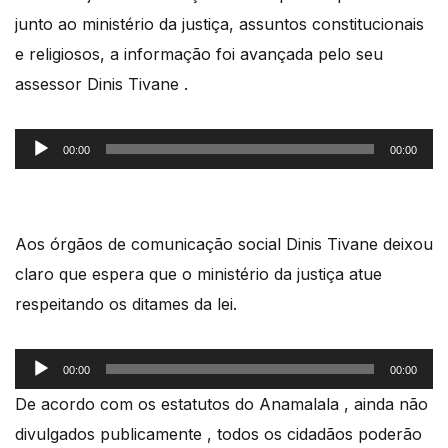
junto ao ministério da justiça, assuntos constitucionais
e religiosos, a informação foi avançada pelo seu
assessor Dinis Tivane .
Reprodutor
00:00
00:00
de
áudio
Aos órgãos de comunicação social Dinis Tivane deixou
claro que espera que o ministério da justiça atue
respeitando os ditames da lei.
Reprodutor
00:00
00:00
de
De acordo com os estatutos do Anamalala , ainda não
áudio
divulgados publicamente , todos os cidadãos poderão