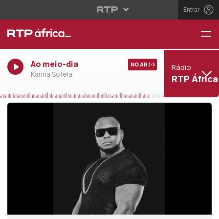
Entrar
Ao meio-dia
NO AR
Rádio
Karina Sofela
RTP África