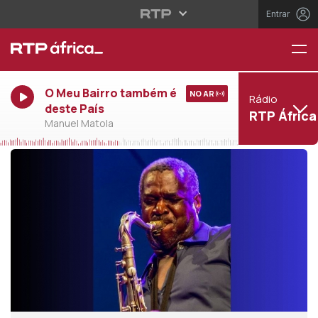
Entrar
O Meu Bairro também é
NO AR
Rádio
deste País
RTP África
Manuel Matola