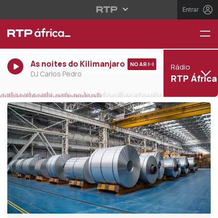
Entrar
As noites do Kilimanjaro
NO AR
Rádio
DJ Carlos Pedro
RTP África