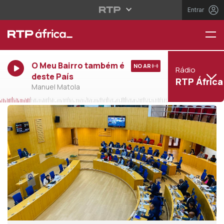
Entrar
O Meu Bairro também é
NO AR
Rádio
deste País
RTP África
Manuel Matola