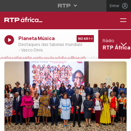
Entrar
Planeta Música
NO AR
Rádio
Destaques das tabelas mundiais
RTP África
- Vasco Dinis