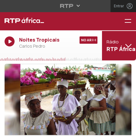
Entrar
Noites Tropicais
NO AR
Rádio
Carlos Pedro
RTP África