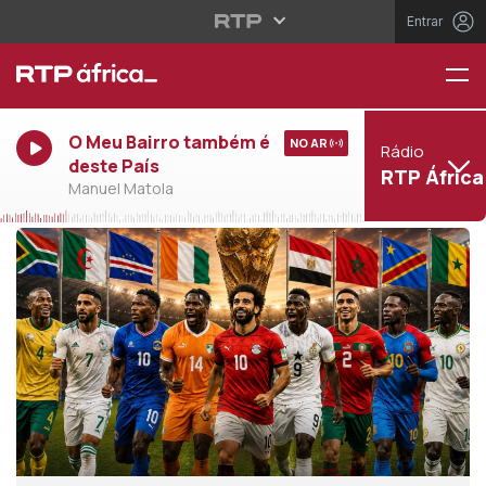
Entrar
O Meu Bairro também é
NO AR
Rádio
deste País
RTP África
Manuel Matola