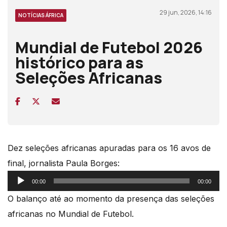
29 jun, 2026, 14:16
NOTÍCIAS ÁFRICA
Mundial de Futebol 2026
histórico para as
Seleções Africanas
Dez seleções africanas apuradas para os 16 avos de
final, jornalista Paula Borges:
Reprodutor
00:00
00:00
de
O balanço até ao momento da presença das seleções
áudio
africanas no Mundial de Futebol.