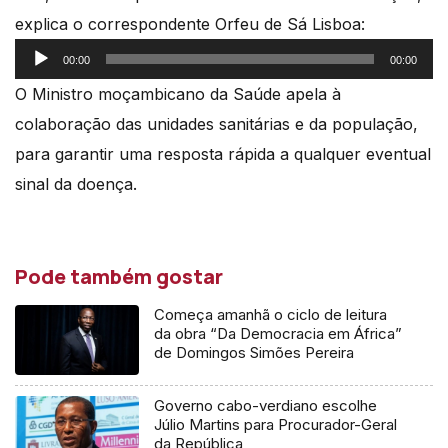
explica o correspondente Orfeu de Sá Lisboa:
Reprodutor
00:00
00:00
de
O Ministro moçambicano da Saúde apela à
áudio
colaboração das unidades sanitárias e da população,
para garantir uma resposta rápida a qualquer eventual
sinal da doença.
Pode também gostar
Começa amanhã o ciclo de leitura
da obra “Da Democracia em África”
de Domingos Simões Pereira
Governo cabo-verdiano escolhe
Júlio Martins para Procurador-Geral
da República