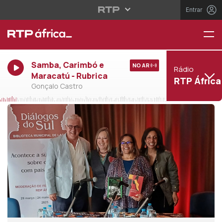
Entrar
Samba, Carimbó e
NO AR
Rádio
Maracatú - Rubrica
RTP África
Gonçalo Castro