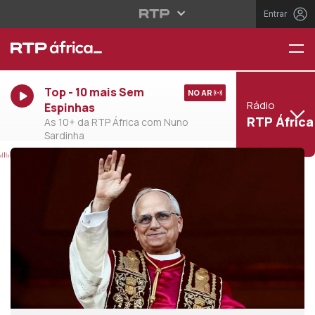
Entrar
Top - 10 mais Sem
NO AR
Rádio
Espinhas
RTP África
As 10+ da RTP África com Nuno
Sardinha