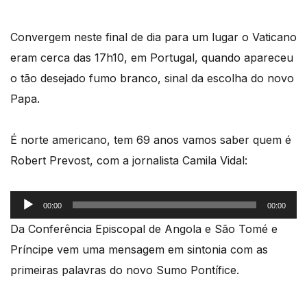
Convergem neste final de dia para um lugar o Vaticano
eram cerca das 17h10, em Portugal, quando apareceu
o tão desejado fumo branco, sinal da escolha do novo
Papa.
É norte americano, tem 69 anos vamos saber quem é
Robert Prevost, com a jornalista Camila Vidal:
Reprodutor
00:00
00:00
de
Da Conferência Episcopal de Angola e São Tomé e
áudio
Príncipe vem uma mensagem em sintonia com as
primeiras palavras do novo Sumo Pontífice.