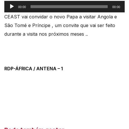
Reprodutor
00:00
00:00
de
CEAST vai convidar o novo Papa a visitar Angola e
áudio
São Tomé e Príncipe , um convite que vai ser feito
durante a visita nos próximos meses ..
RDP-ÁFRICA / ANTENA – 1