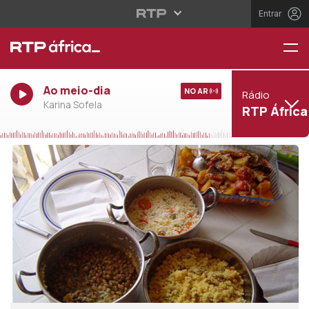
Entrar
Ao meio-dia
NO AR
Rádio
Karina Sofela
RTP África