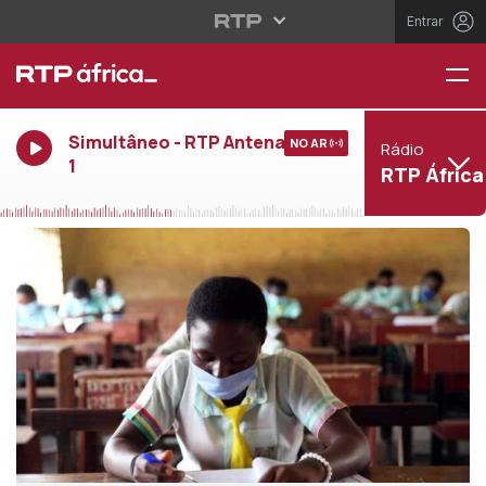
Entrar
Simultâneo - RTP Antena
NO AR
Rádio
1
RTP África