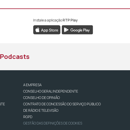
Instale a aplicação
RTP Play
book da RTP África
nstagram da RTP África
ao YouTube da RTP África
Podcasts
A EMPRESA
CONSELHO GERAL INDEPENDENTE
CONSELHO DE OPINIÃO
NTE
CONTRATO DE CONCESSÃO DO SERVIÇO PÚBLICO
DE RÁDIO E TELEVISÃO
RGPD
GESTÃO DAS DEFINIÇÕES DE COOKIES