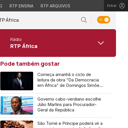
G
RTP ENSINA
RTP ARQUIVOS
Entrar
TP África
Rádio
RTP África
Pode também gostar
Começa amanhã o ciclo de
leitura da obra “Da Democracia
em África” de Domingos Simões
Pereira
Governo cabo-verdiano escolhe
Júlio Martins para Procurador-
Geral da República
São Tomé e Príncipe poderá vir a