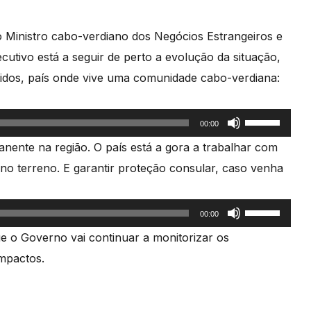
 Ministro cabo-verdiano dos Negócios Estrangeiros e
utivo está a seguir de perto a evolução da situação,
idos, país onde vive uma comunidade cabo-verdiana:
Use
00:00
as
ente na região. O país está a gora a trabalhar com
setas
no terreno. E garantir proteção consular, caso venha
cima/baixo
para
Use
00:00
aumentar
as
e o Governo vai continuar a monitorizar os
ou
setas
impactos.
diminuir
cima/baixo
o
para
volume.