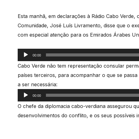
Esta manhã, em declarações à Rádio Cabo Verde, o
Comunidade, José Luís Livramento, disse que o exec
com especial atenção para os Emirados Árabes Un
Reprodutor
00:00
de
Cabo Verde não tem representação consular perman
áudio
países terceiros, para acompanhar o que se passa 
a ser necessária:
Reprodutor
00:00
de
O chefe da diplomacia cabo-verdiana assegurou qu
áudio
desenvolvimentos do conflito, e os seus possíveis 