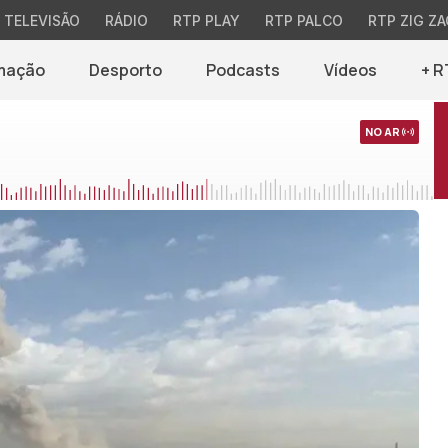
TELEVISÃO
RÁDIO
RTP PLAY
RTP PALCO
RTP ZIG ZA
mação
Desporto
Podcasts
Vídeos
+ R
NO AR