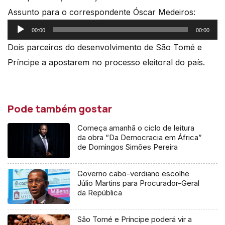
Assunto para o correspondente Óscar Medeiros:
Reprodutor
00:00
00:00
de
Dois parceiros do desenvolvimento de São Tomé e
áudio
Príncipe a apostarem no processo eleitoral do país.
Pode também gostar
Começa amanhã o ciclo de leitura
da obra “Da Democracia em África”
de Domingos Simões Pereira
Governo cabo-verdiano escolhe
Júlio Martins para Procurador-Geral
da República
São Tomé e Príncipe poderá vir a