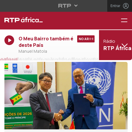
Entrar
O Meu Bairro também é
NO AR
Rádio
deste País
RTP África
Manuel Matola