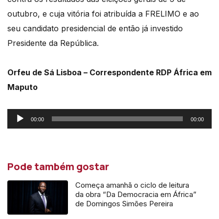
outubro, e cuja vitória foi atribuída a FRELIMO e ao
seu candidato presidencial de então já investido
Presidente da República.
Orfeu de Sá Lisboa – Correspondente RDP África em
Maputo
Reprodutor
00:00
00:00
de
áudio
Pode também gostar
Começa amanhã o ciclo de leitura
da obra “Da Democracia em África”
de Domingos Simões Pereira