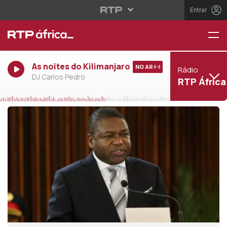
Entrar
As noites do Kilimanjaro
NO AR
Rádio
DJ Carlos Pedro
RTP África