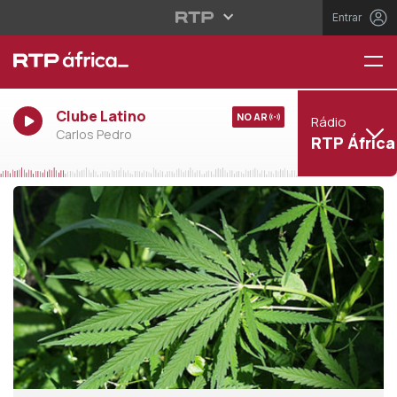
Entrar
Clube Latino
NO AR
Rádio
Carlos Pedro
RTP África