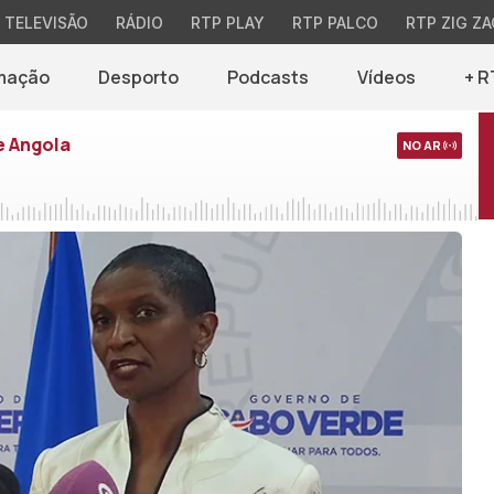
TELEVISÃO
RÁDIO
RTP PLAY
RTP PALCO
RTP ZIG ZA
mação
Desporto
Podcasts
Vídeos
+ R
e Angola
NO AR