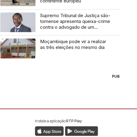
continente europeu
Supremo Tribunal de Justiça são-
tomense apresenta queixa-crime
contra o advogado de um
cidadão chileno
Moçambique pode vir a realizar
as três eleições no mesmo dia
PUB
Instale a aplicação
RTP Play
book da RTP África
nstagram da RTP África
ao YouTube da RTP África