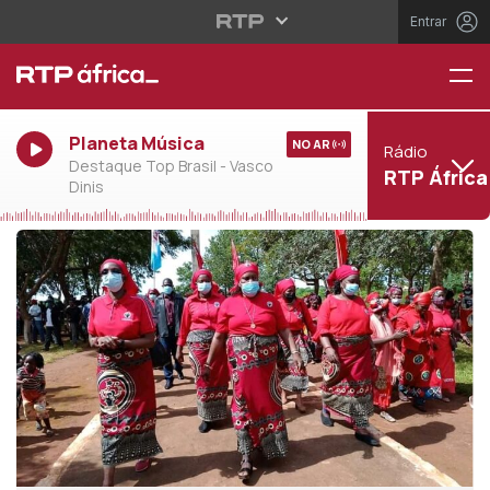
Entrar
Planeta Música
NO AR
Rádio
Destaque Top Brasil - Vasco
RTP África
Dinis