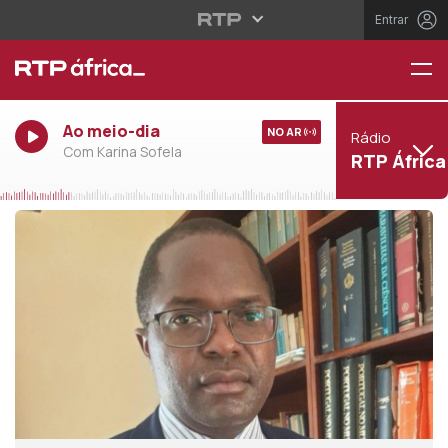
Entrar
Ao meio-dia
NO AR
Rádio
Com Karina Sofela
RTP África