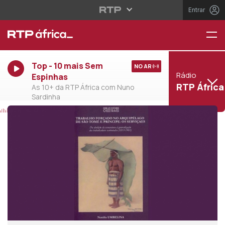
Entrar
Top - 10 mais Sem
NO AR
Rádio
Espinhas
RTP África
As 10+ da RTP África com Nuno
Sardinha