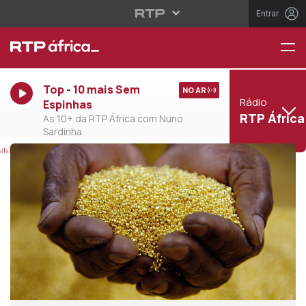
Entrar
Top - 10 mais Sem
NO AR
Rádio
Espinhas
RTP África
As 10+ da RTP África com Nuno
Sardinha