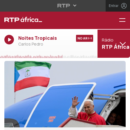
Entrar
Noites Tropicais
NO AR
Rádio
Carlos Pedro
RTP África