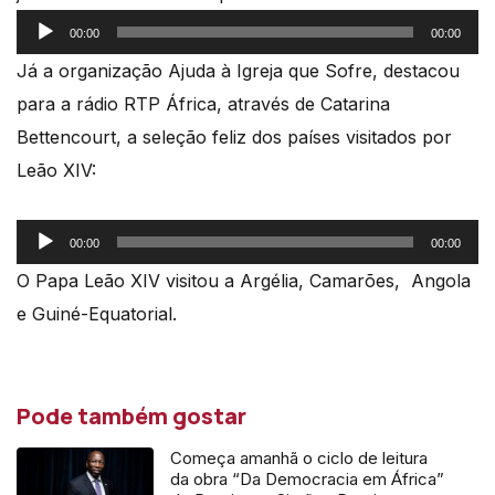
Reprodutor
00:00
00:00
de
Já a organização Ajuda à Igreja que Sofre, destacou
áudio
para a rádio RTP África, através de Catarina
Bettencourt, a seleção feliz dos países visitados por
Leão XIV:
Reprodutor
00:00
00:00
de
O Papa Leão XIV visitou a Argélia, Camarões, Angola
áudio
e Guiné-Equatorial.
Pode também gostar
Começa amanhã o ciclo de leitura
da obra “Da Democracia em África”