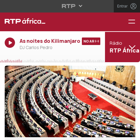
Entrar
As noites do Kilimanjaro
NO AR
Rádio
DJ Carlos Pedro
RTP África