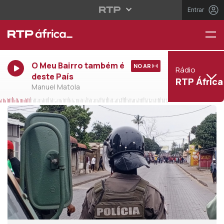
Entrar
O Meu Bairro também é
NO AR
Rádio
deste País
RTP África
Manuel Matola