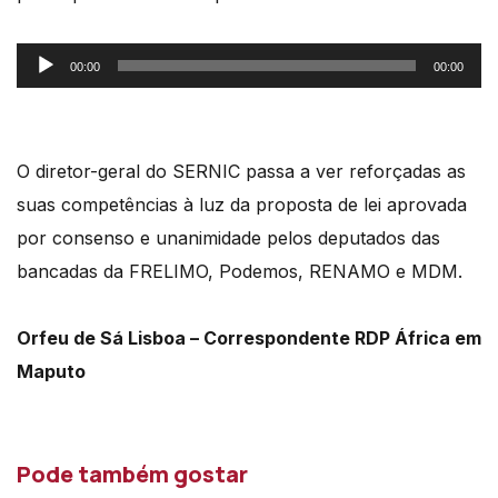
Reprodutor
00:00
00:00
de
áudio
O diretor-geral do SERNIC passa a ver reforçadas as
suas competências à luz da proposta de lei aprovada
por consenso e unanimidade pelos deputados das
bancadas da FRELIMO, Podemos, RENAMO e MDM.
Orfeu de Sá Lisboa – Correspondente RDP África em
Maputo
Pode também gostar