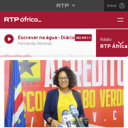
Entrar
Escrever na água - Diário
NO AR
Rádio
Fernanda Almeida
RTP África