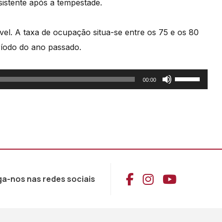
sistente após a tempestade.
vel. A taxa de ocupação situa-se entre os 75 e os 80
ríodo do ano passado.
Use
00:00
as
setas
cima/baixo
para
aumentar
ou
Aceder ao Face
Aceder ao I
Aceder 
ga-nos nas redes sociais
diminuir
o
volume.