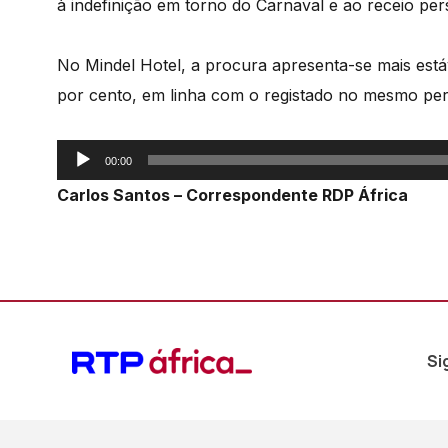
à indefinição em torno do Carnaval e ao receio per
No Mindel Hotel, a procura apresenta-se mais está
por cento, em linha com o registado no mesmo pe
Reprodutor
00:00
de
Carlos Santos – Correspondente RDP África
áudio
Si