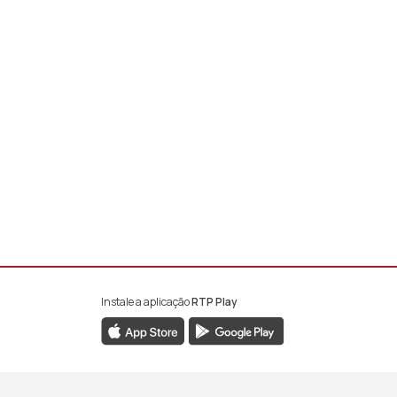
Instale a aplicação
RTP Play
book da RTP África
nstagram da RTP África
ao YouTube da RTP África