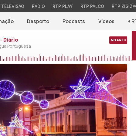
TELEVISÃO
RÁDIO
RTP PLAY
RTP PALCO
RTP ZIG ZA
mação
Desporto
Podcasts
Vídeos
+ R
- Diário
NO AR
ngua Portuguesa