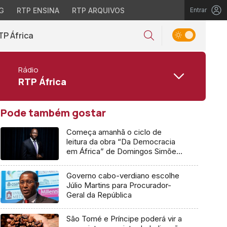
G
RTP ENSINA
RTP ARQUIVOS
Entrar
TP África
Rádio
RTP África
Pode também gostar
Começa amanhã o ciclo de
leitura da obra “Da Democracia
em África” de Domingos Simões
Pereira
Governo cabo-verdiano escolhe
Júlio Martins para Procurador-
Geral da República
São Tomé e Príncipe poderá vir a