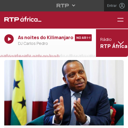
Entrar
As noites do Kilimanjaro
NO AR
Rádio
DJ Carlos Pedro
RTP África