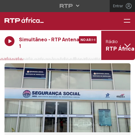
Entrar
Simultâneo - RTP Antena
NO AR
Rádio
1
RTP África