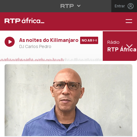
Entrar
As noites do Kilimanjaro
NO AR
Rádio
DJ Carlos Pedro
RTP África