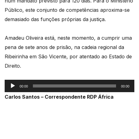
num mandato previsto para 120 dias. Para o Ministério
Público, este conjunto de competências aproxima-se
demasiado das funções próprias da justiça.
Amadeu Oliveira está, neste momento, a cumprir uma
pena de sete anos de prisão, na cadeia regional da
Ribeirinha em São Vicente, por atentado ao Estado de
Direito.
Reprodutor
00:00
00:00
de
Carlos Santos – Correspondente RDP África
áudio