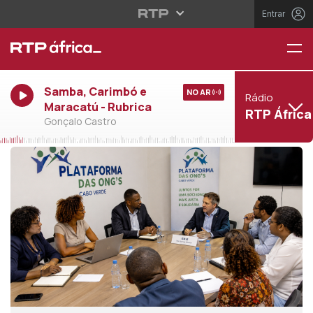
Entrar
Samba, Carimbó e
NO AR
Rádio
Maracatú - Rubrica
RTP África
Gonçalo Castro