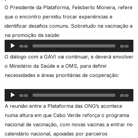
O Presidente da Plataforma, Felisberto Moreira, refere
que o encontro permitiu trocar experiências e
identificar desafios comuns. Sobretudo na vacinação e
na promoção da saúde:
Reprodutor
00:00
00:00
de
O diálogo com a GAVI vai continuar, e deverá envolver
áudio
o Ministério da Saúde e a OMS, para definir
necessidades e áreas prioritárias de cooperação:
Reprodutor
00:00
00:00
de
A reunião entre a Plataforma das ONG’s acontece
áudio
numa altura em que Cabo Verde reforça o programa
nacional de vacinação, com novas vacinas a entrar no
calendário nacional, apoiadas por parceiros