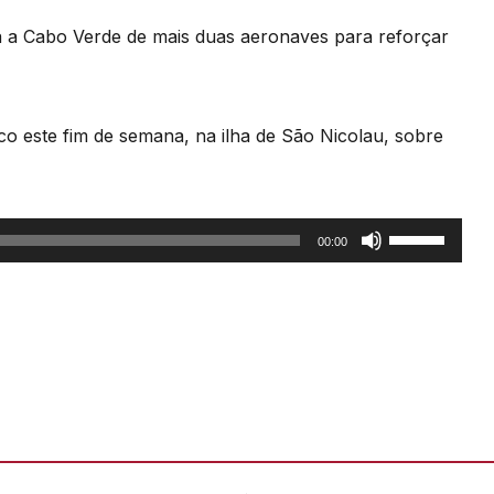
 a Cabo Verde de mais duas aeronaves para reforçar
co este fim de semana, na ilha de São Nicolau, sobre
Use
00:00
as
setas
cima/baixo
para
aumentar
ou
diminuir