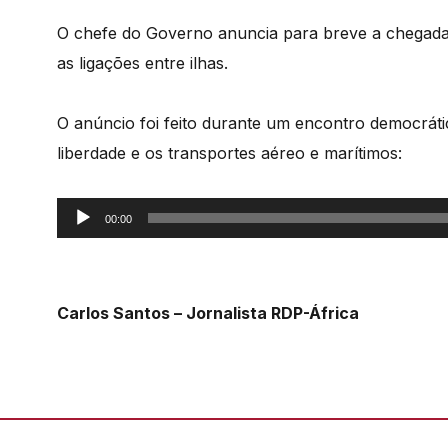
O chefe do Governo anuncia para breve a chegada
as ligações entre ilhas.
O anúncio foi feito durante um encontro democráti
liberdade e os transportes aéreo e marítimos:
Reprodutor
00:00
de
áudio
Carlos Santos – Jornalista RDP-África