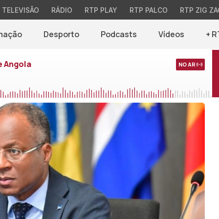
TELEVISÃO
RÁDIO
RTP PLAY
RTP PALCO
RTP ZIG ZA
mação
Desporto
Podcasts
Vídeos
+ R
e Angola
NO AR