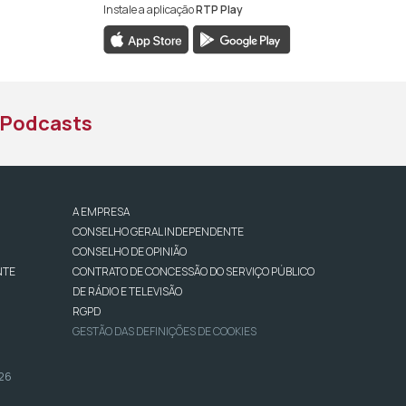
Instale a aplicação
RTP Play
book da RTP África
nstagram da RTP África
ao YouTube da RTP África
Podcasts
A EMPRESA
CONSELHO GERAL INDEPENDENTE
CONSELHO DE OPINIÃO
NTE
CONTRATO DE CONCESSÃO DO SERVIÇO PÚBLICO
DE RÁDIO E TELEVISÃO
RGPD
GESTÃO DAS DEFINIÇÕES DE COOKIES
026