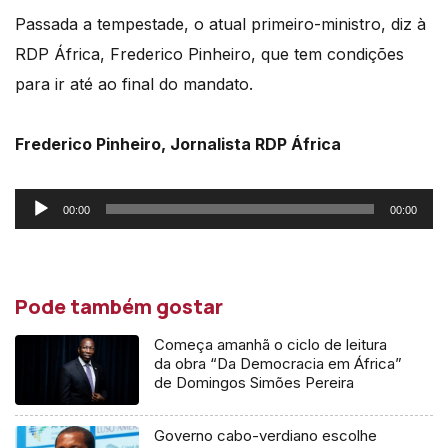
Passada a tempestade, o atual primeiro-ministro, diz à
RDP África, Frederico Pinheiro, que tem condições
para ir até ao final do mandato.
Frederico Pinheiro, Jornalista RDP África
Reprodutor
00:00
00:00
de
áudio
Pode também gostar
Começa amanhã o ciclo de leitura
da obra “Da Democracia em África”
de Domingos Simões Pereira
Governo cabo-verdiano escolhe