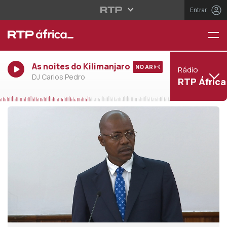
Entrar
As noites do Kilimanjaro
NO AR
Rádio
DJ Carlos Pedro
RTP África