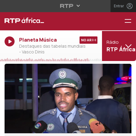
Entrar
Planeta Música
NO AR
Rádio
Destaques das tabelas mundiais
RTP África
- Vasco Dinis