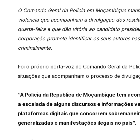
O Comando Geral da Polícia em Moçambique manife
violência que acompanham a divulgação dos result
quarta-feira e que dão vitória ao candidato preside
corporação promete identificar os seus autores nas 
criminalmente.
Foi
o
próprio p
orta-voz
do
Comando
Geral
da
Polí
situações
que
acompanham
o
processo
de
divulg
“A
Polícia
da
República
de
Moçambique
tem
aco
a
escalada
de
alguns
discursos
e
informações
v
plataformas
digitais
que
concorrem
sobremanei
generalizadas
e
manifestações
ilegais
no
país”.