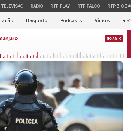
TELEVISÃO
RÁDIO
RTP PLAY
RTP PALCO
RTP ZIG ZA
mação
Desporto
Podcasts
Vídeos
+ R
imanjaro
NO AR