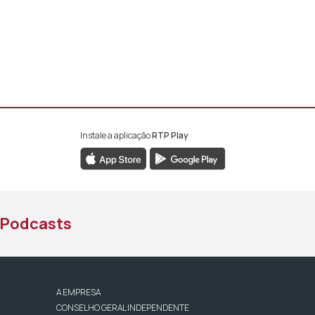
Instale a aplicação
RTP Play
book da RTP África
nstagram da RTP África
ao YouTube da RTP África
Podcasts
A EMPRESA
CONSELHO GERAL INDEPENDENTE