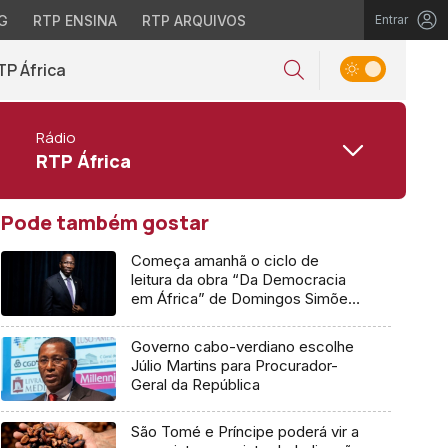
G
RTP ENSINA
RTP ARQUIVOS
Entrar
TP África
Rádio
RTP África
Pode também gostar
Começa amanhã o ciclo de
leitura da obra “Da Democracia
em África” de Domingos Simões
Pereira
Governo cabo-verdiano escolhe
Júlio Martins para Procurador-
Geral da República
São Tomé e Príncipe poderá vir a