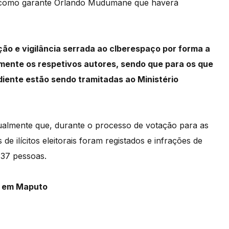
m como garante Orlando Mudumane que haverá
ão e vigilância serrada ao cIberespaço por forma a
nalmente os respetivos autores, sendo que para os que
diente estão sendo tramitadas ao Ministério
ualmente
que,
durante
o
processo
de votaç
ão
para
as
s
de
ilícitos e
leitorais
foram
registados
e inf
rações
de
e
37
pessoas.
ca em Maputo