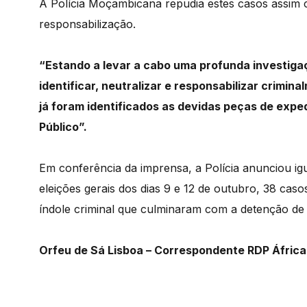
A Polícia Moçambicana repudia estes casos assi
responsabilização.
“Estando a levar a cabo uma profunda investigaç
identificar, neutralizar e responsabilizar crimi
já foram identificados as devidas peças de expe
Público”.
Em
conferência
da
imprensa,
a
Polícia
anunciou
ig
eleições
gerais
dos
dias
9
e
12
de
outubro,
38
caso
índole
criminal
que
culminaram
com
a
detenção
d
Orfeu de Sá Lisboa – Correspondente RDP Áfri