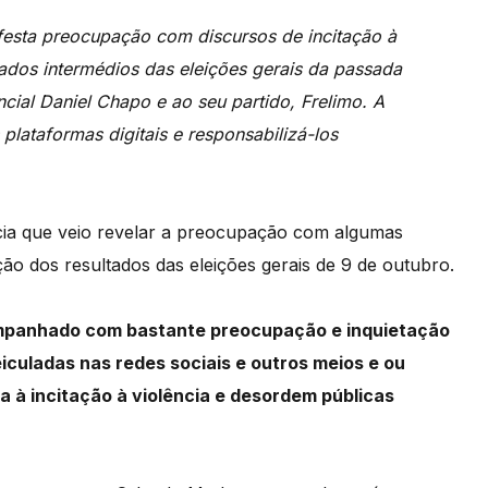
sta preocupação com discursos de incitação à
ados intermédios das eleições gerais da passada
ncial Daniel Chapo e ao seu partido, Frelimo. A
plataformas digitais e responsabilizá-los
cia
que
veio
revelar
a
preocupação
com
algumas
ação
dos
resultados
das
eleições
gerais
de
9
de
outubro.
mpanhado
com
bastante
preocupação
e
inquietação
eiculadas
nas
redes
sociais
e
outros
meios
e
ou
ra
à
incitação
à
violência
e
desordem
públicas