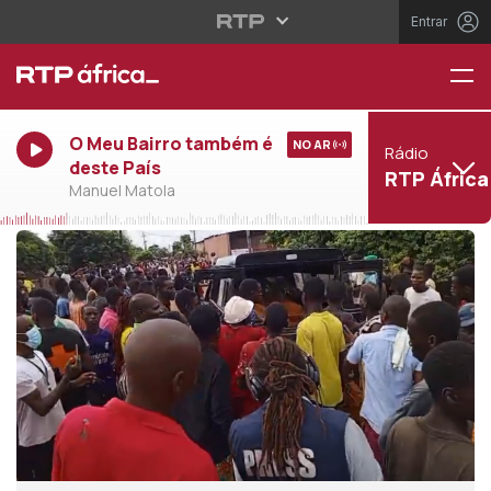
Entrar
O Meu Bairro também é
NO AR
Rádio
deste País
RTP África
Manuel Matola