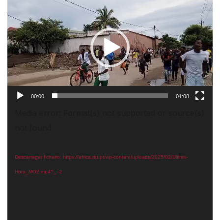
de
vídeo
00:00
01:08
Reprodutor
Media error: Format(s) not supported or source(s)
de
not found
vídeo
Descarregar ficheiro: https://africa.rtp.pt/wp-content/uploads/2025/02/Ultima-
Hora_MOZ.mp4?_=2