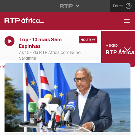
Entrar
Top - 10 mais Sem
NO AR
Rádio
Espinhas
RTP África
As 10+ da RTP África com Nuno
Sardinha