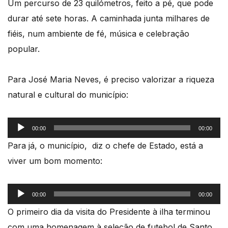
Um percurso de 23 quilómetros, feito a pé, que pode
durar até sete horas. A caminhada junta milhares de
fiéis, num ambiente de fé, música e celebração
popular.
Para José Maria Neves, é preciso valorizar a riqueza
natural e cultural do município:
Reprodutor
00:00
00:00
de
Para já, o município, diz o chefe de Estado, está a
áudio
viver um bom momento:
Reprodutor
00:00
00:00
de
O primeiro dia da visita do Presidente à ilha terminou
áudio
com uma homenagem à seleção de futebol de Santo