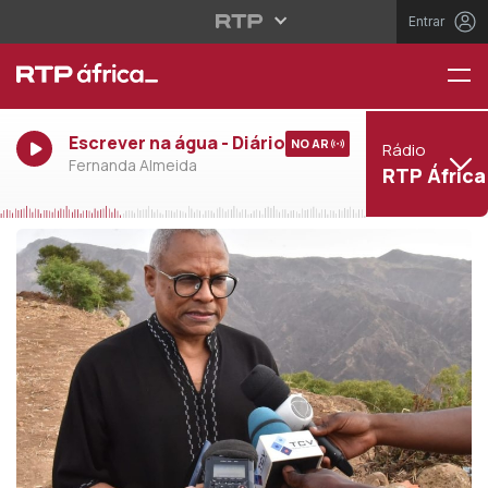
Entrar
Escrever na água - Diário
NO AR
Rádio
Fernanda Almeida
RTP África