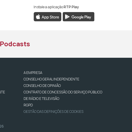
Instale a aplicação
RTP Play
book da RTP África
nstagram da RTP África
ao YouTube da RTP África
Podcasts
A EMPRESA
CONSELHO GERAL INDEPENDENTE
CONSELHO DE OPINIÃO
NTE
CONTRATO DE CONCESSÃO DO SERVIÇO PÚBLICO
DE RÁDIO E TELEVISÃO
RGPD
GESTÃO DAS DEFINIÇÕES DE COOKIES
026