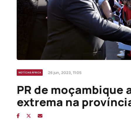
26 jun, 2023, 11:05
NOTÍCIAS ÁFRICA
PR de moçambique al
extrema na provínci