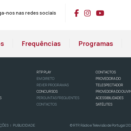
Aceder ao Face
Aceder ao I
Aceder 
ga-nos nas redes sociais
os
Frequências
Programas
RTP PLAY
CONTACTOS
EM DIRETO
PROVEDORA DO
REVER PROGRAMAS
TELESPECTADOR
CONCURSOS
PROVEDORA DO OUVI
S
PERGUNTAS FREQUENTES
ACESSIBILIDADES
CONTACTOS
SATÉLITES
IÇÕES
PUBLICIDADE
© RTP, Rádio e Televisão de Portugal 2
|