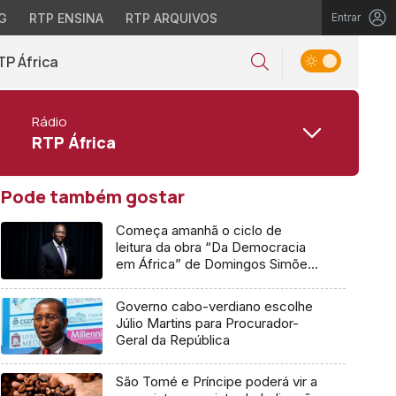
G
RTP ENSINA
RTP ARQUIVOS
Entrar
TP África
Rádio
RTP África
Pode também gostar
Começa amanhã o ciclo de
leitura da obra “Da Democracia
em África” de Domingos Simões
Pereira
Governo cabo-verdiano escolhe
Júlio Martins para Procurador-
Geral da República
São Tomé e Príncipe poderá vir a