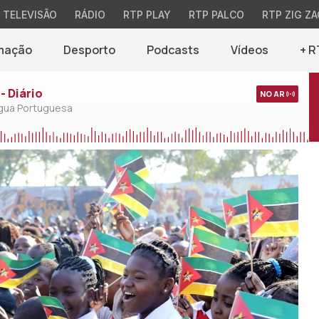
TELEVISÃO
RÁDIO
RTP PLAY
RTP PALCO
RTP ZIG ZA
mação
Desporto
Podcasts
Vídeos
+ R
- Diário
NO AR
ngua Portuguesa