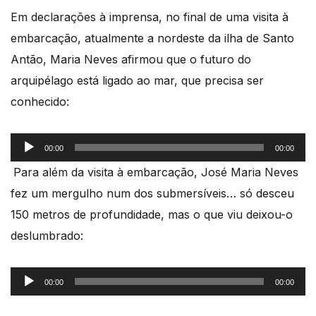
Em declarações à imprensa, no final de uma visita à
embarcação, atualmente a nordeste da ilha de Santo
Antão, Maria Neves afirmou que o futuro do
arquipélago está ligado ao mar, que precisa ser
conhecido:
Reprodutor
00:00
00:00
de
Para além da visita à embarcação, José Maria Neves
áudio
fez um mergulho num dos submersíveis… só desceu
150 metros de profundidade, mas o que viu deixou-o
deslumbrado:
Reprodutor
00:00
00:00
de