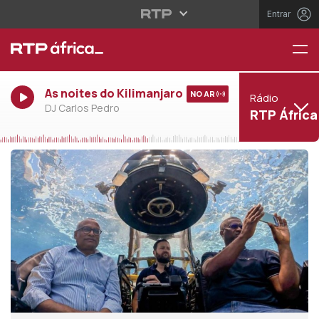
Entrar
As noites do Kilimanjaro
NO AR
Rádio
DJ Carlos Pedro
RTP África