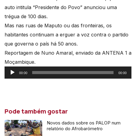
auto intitula “Presidente do Povo” anunciou uma
trégua de 100 dias.
Mas nas ruas de Maputo ou das fronteiras, os
habitantes continuam a erguer a voz contra o partido
que governa o país há 50 anos.
Reportagem de Nuno Amaral, enviado da ANTENA 1 a
Moçambique.
Reprodutor
00:00
00:00
de
áudio
Pode também gostar
Novos dados sobre os PALOP num
relatório do Afrobarómetro