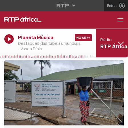
Entrar
Planeta Música
NO AR
Rádio
Destaques das tabelas mundiais
RTP África
- Vasco Dinis