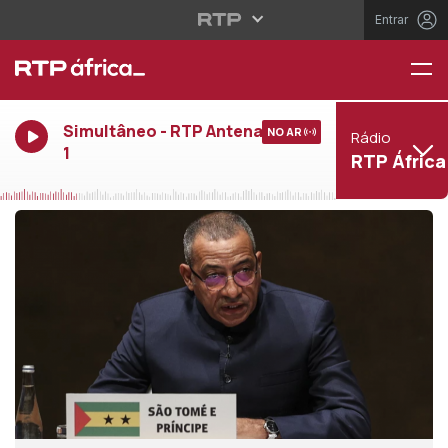
Entrar
Simultâneo - RTP Antena
NO AR
Rádio
1
RTP África