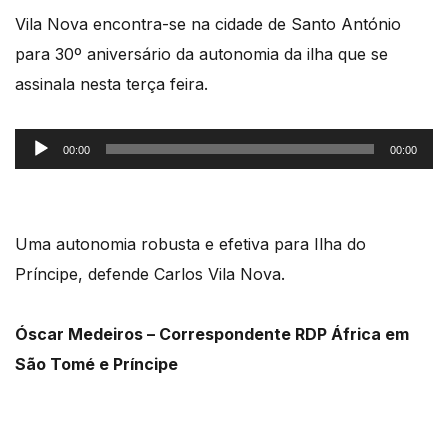
Vila Nova encontra-se na cidade de Santo António
para 30º aniversário da autonomia da ilha que se
assinala nesta terça feira.
Reprodutor
00:00
00:00
de
áudio
Uma autonomia robusta e efetiva para Ilha do
Príncipe, defende Carlos Vila Nova.
Óscar Medeiros – Correspondente RDP África em
São Tomé e Príncipe